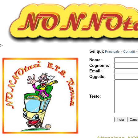
>
Sei qui:
Principale
>
Contatti
Nome:
Cognome:
Email:
Oggetto:
Testo: