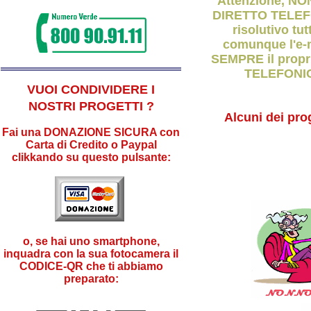
Attenzione, NO
DIRETTO TELEFON
risolutivo tut
comunque l'e-m
SEMPRE il prop
TELEFONICO
VUOI CONDIVIDERE I
NOSTRI PROGETTI ?
Alcuni dei pro
Fai una DONAZIONE SICURA con
Carta di Credito o Paypal
clikkando su questo pulsante:
o, se hai uno smartphone,
inquadra con la sua fotocamera il
CODICE-QR che ti abbiamo
preparato: