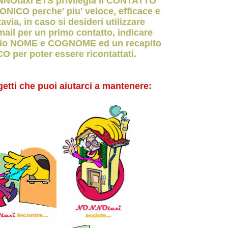
NNOtaxi ETS privilegia il CONTATTO
ICO perche' piu' veloce, efficace e
tavia, in caso si desideri utilizzare
ail per un primo contatto, indicare
rio NOME e COGNOME ed un recapito
 per poter essere ricontattati.
.
.
getti che puoi aiutarci a mantenere:
.