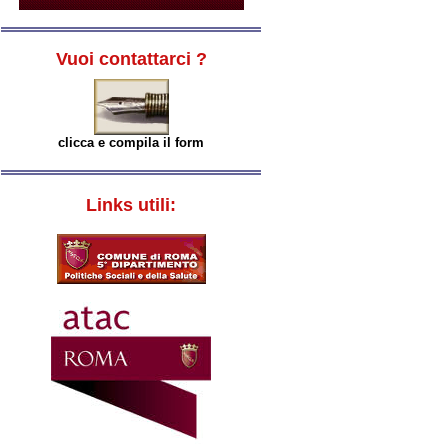
Vuoi contattarci ?
clicca e compila il form
Links utili: