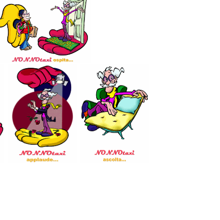
.
e, e ci sono anche BENEFICI FISCALI !!
.