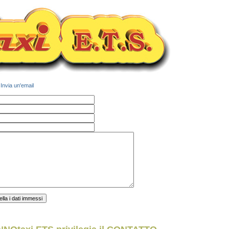
>
Invia un'email
.
.